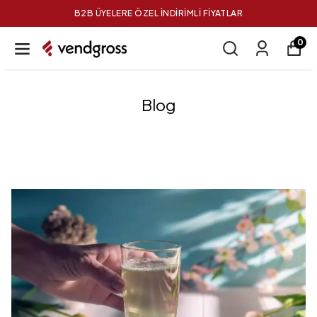
B2B ÜYELERE ÖZEL İNDİRİMLİ FİYATLAR
0
Blog