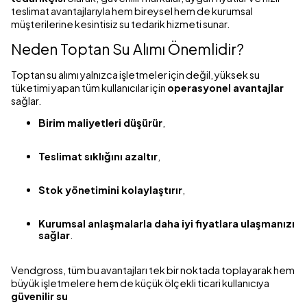
teslimat avantajlarıyla hem bireysel hem de kurumsal
müşterilerine kesintisiz su tedarik hizmeti sunar.
Neden Toptan Su Alımı Önemlidir?
Toptan su alımı yalnızca işletmeler için değil, yüksek su
tüketimi yapan tüm kullanıcılar için
operasyonel avantajlar
sağlar.
Birim maliyetleri düşürür
,
Teslimat sıklığını azaltır
,
Stok yönetimini kolaylaştırır
,
Kurumsal anlaşmalarla daha iyi fiyatlara ulaşmanızı
sağlar
.
Vendgross, tüm bu avantajları tek bir noktada toplayarak hem
büyük işletmelere hem de küçük ölçekli ticari kullanıcıya
güvenilir su