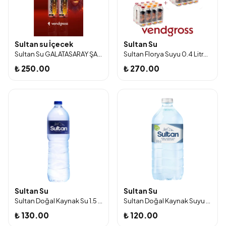
Sultan su İçecek
Sultan Su
Sultan Su GALATASARAY ŞAMPİYONLUK SUYU 5 YILDIZ TEMALI 400 ML X 12 ADET
Sultan Florya Suyu 0.4 Litre 12x2 Toplam 24 Adet
₺ 250.00
₺ 270.00
Sultan Su
Sultan Su
Sultan Doğal Kaynak Su 1.5 Litre 6'lı Paket
Sultan Doğal Kaynak Suyu 1 Litre 6 'lı Paket
₺ 130.00
₺ 120.00