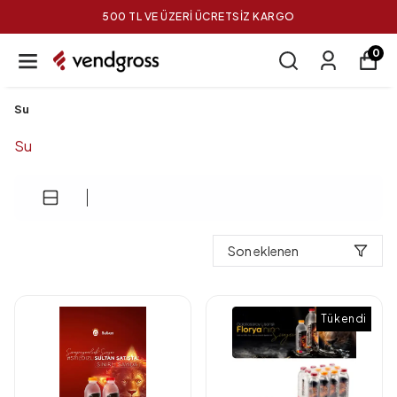
500 TL VE ÜZERİ ÜCRETSİZ KARGO
0
Su
Su
Son eklenen
Tükendi