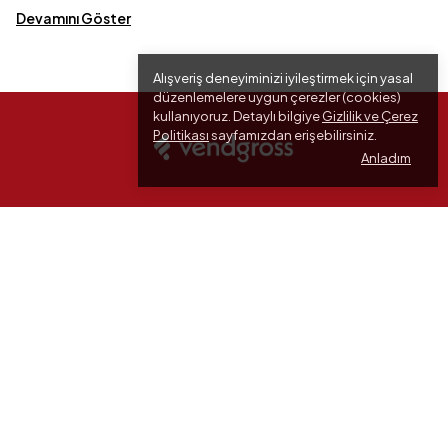
Devamını Göster
Alışveriş deneyiminizi iyileştirmek için yasal
düzenlemelere uygun çerezler (cookies)
kullanıyoruz. Detaylı bilgiye
Gizlilik ve Çerez
Politikası
sayfamızdan erişebilirsiniz.
Anladım
Kategoriler
Önemli Bilgiler
Kurumsal
Hızlı Linkler
İletişim