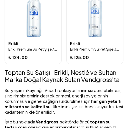
Erikli
Erikli
Erikli Premium Su Pet Şişe 750 ml 6'lı Paket
Erikli Premium Su Pet Şişe 330 ml 12'Lİ
₺ 124.00
₺ 125.00
Toptan Su Satışı | Erikli, Nestlé ve Sultan
Marka Doğal Kaynak Suları Vendgross’ta
Su, yaşamın kaynağı. Vücut fonksiyonlarının sürdürülebilmesi,
sindirim sisteminin desteklenmesi, enerji seviyelerinin
korunması ve genel sağlığın sürdürülmesi için
her gün yeterli
miktarda ve kaliteli su
tüketmek şarttır. Ancak suyun kalitesi
kadar temini de önemlidir.
İşte bu noktada
Vendgross
, sektörde öncü
toptan su
tedarikçisi
olarak; güvenilir markalar, uygun fiyatlar ve hızlı