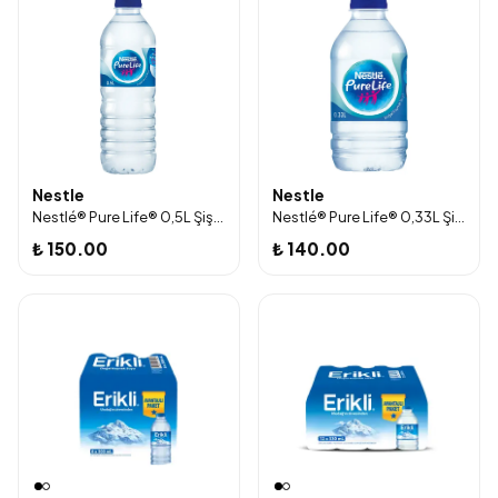
Nestle
Nestle
Nestlé® Pure Life® 0,5L Şişe Su 12'li Paket
Nestlé® Pure Life® 0,33L Şişe Su
₺ 150.00
₺ 140.00