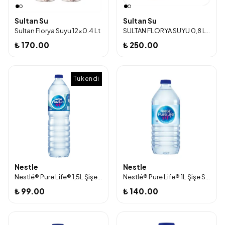
Sultan Su
Sultan Su
Sultan Florya Suyu 12x0.4 Lt
SULTAN FLORYA SUYU 0,8 LT x 12 Adet
₺ 170.00
₺ 250.00
Tükendi
Nestle
Nestle
Nestlé® Pure Life® 1,5L Şişe su
Nestlé® Pure Life® 1L Şişe Su 6'lı Paket
₺ 99.00
₺ 140.00