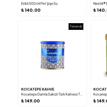
Erikli 500 ml Pet Şişe Su
Nestlé® 
₺ 140.00
₺ 140
Tükendi
KOCATEPE KAHVE
KOCAT
Kocatepe Damla Sakızlı Türk Kahvesi Teneke 100 G
₺ 149.00
₺ 149