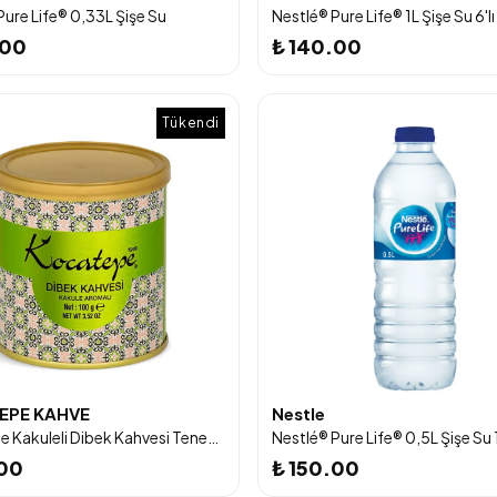
Pure Life® 0,33L Şişe Su
Nestlé® Pure Life® 1L Şişe Su 6'l
.00
₺ 140.00
Tükendi
EPE KAHVE
Nestle
Kocatepe Kakuleli Dibek Kahvesi Teneke 100 G
.00
₺ 150.00