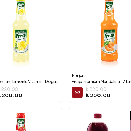
Freşa
Freşa Premium Limonlu Vitaminli Doğal Zengin Mineralli Gazlı İçecek 250ml 6'lı Paket
 220.00
₺ 220.00
%
9
₺ 200.00
₺ 200.00