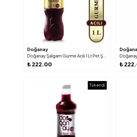
Doğanay
Doğan
Doğanay Şalgam Gurme Acılı 1 Lt Pet Şişe 12'li
₺ 222.00
₺ 222
Tükendi