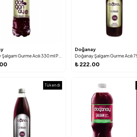
ay
Doğanay
Doğanay Şalgam Gurme Acılı 330 ml Pet Şişe
.00
₺ 222.00
Tükendi