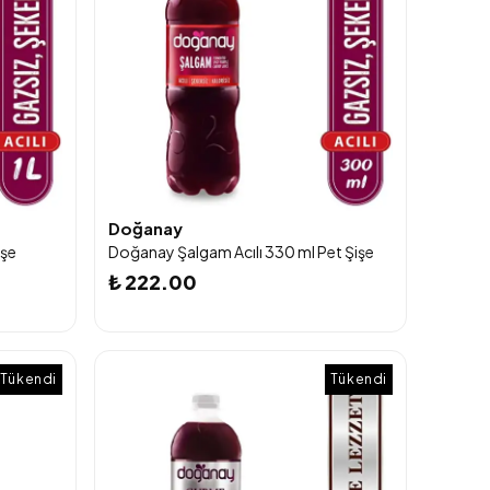
Doğanay
işe
Doğanay Şalgam Acılı 330 ml Pet Şişe
₺ 222.00
Tükendi
Tükendi