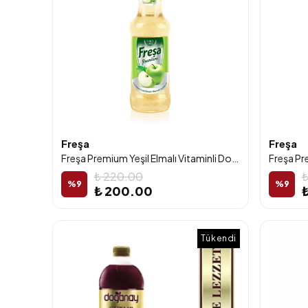
Freşa
Freşa
Freşa Premium Yeşil Elmalı Vitaminli Doğal Zengin Mineralli Gazlı İçecek 250ml 6'lı Paket
₺ 220.00
₺
%
9
%
9
₺ 200.00
Tükendi