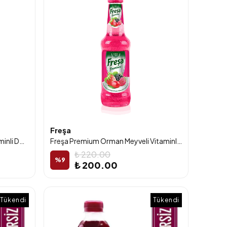
Freşa
Freşa Premium Mandalinalı Vitaminli Doğal Zengin Mineralli Gazlı İçecek 250ml 6'lı Paket
Freşa Premium Orman Meyveli Vitaminli Doğal Zengin Mineralli Gazlı İçecek 250ml 6'lı Paket
₺ 220.00
%
9
₺ 200.00
Tükendi
Tükendi