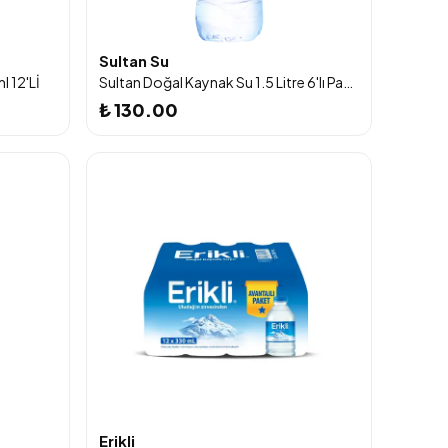
Sultan Su
l 12'Lİ
Sultan Doğal Kaynak Su 1.5 Litre 6'lı Paket
₺ 130.00
Erikli