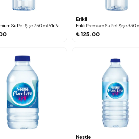
Erikli
Erikli Premium Su Pet Şişe 750 ml 6'lı Paket
Erikli Premium Su Pet Şişe 330 m
.00
₺ 125.00
Nestle