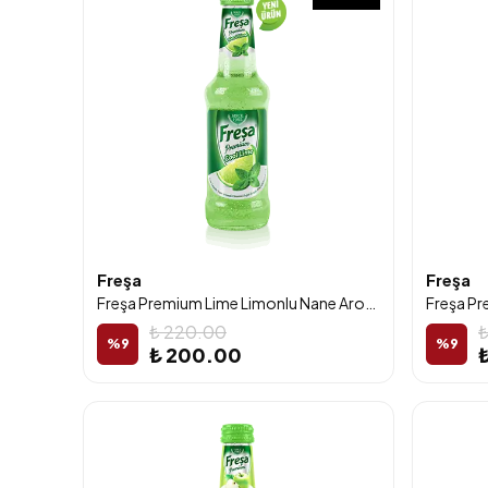
Freşa
Freşa
Freşa Premium Lime Limonlu Nane Aromalı Vitaminli Doğal Zengin Mineralli Gazlı İçecek 250ml 6'lı Paket
₺ 220.00
₺
%
9
%
9
₺ 200.00