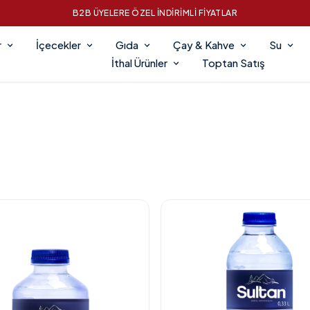
B2B ÜYELERE ÖZEL İNDİRİMLİ FİYATLAR
r
İçecekler
Gıda
Çay & Kahve
Su
İthal Ürünler
Toptan Satış