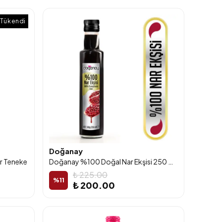
Tükendi
Doğanay
r Teneke
Doğanay %100 Doğal Nar Ekşisi 250 Ml Cam Şişe
₺ 225.00
%
11
₺ 200.00