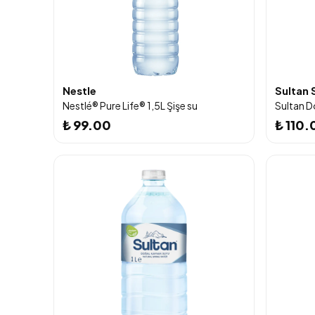
Nestle
Sultan 
Nestlé® Pure Life® 1,5L Şişe su
₺ 99.00
₺ 110.