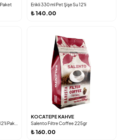
ı Paket
Erikli 330 ml Pet Şişe Su 12'li
₺ 140.00
KOCATEPE KAHVE
Nestlé® Pure Life® 0,5L Şişe Su 12'li Paket
Salento Fıltre Coffee 225gr
₺ 160.00