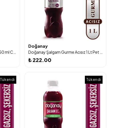
Doğanay
Doğanay Şalgam Gurme Acılı 750 ml Cam Şişe 6'lı
Doğanay Şalgam Gurme Acısız 1 Lt Pet Şişe 12'li
₺ 222.00
Tükendi
Tükendi