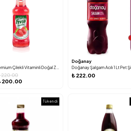
Doğanay
Freşa Premium Çilekli Vitaminli Doğal Zengin Mineralli Gazlı İçecek 250ml 6'lı Paket
Doğanay Şalgam Acılı 1 Lt Pet Ş
 220.00
₺ 222.00
₺ 200.00
Tükendi