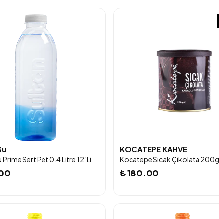
Su
KOCATEPE KAHVE
 Prime Sert Pet 0.4 Litre 12 'Li
Kocatepe Sıcak Çikolata 200g
.00
₺ 180.00