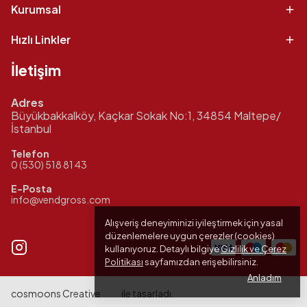
Kurumsal
Hızlı Linkler
İletişim
Adres
Büyükbakkalköy, Kaçkar Sokak No:1, 34854 Maltepe/
İstanbul
Telefon
0 (530) 518 81 43
E-Posta
info@vendgross.com
Alışveriş deneyiminizi iyileştirmek için yasal
düzenlemelere uygun çerezler (cookies)
kullanıyoruz. Detaylı bilgiye
Gizlilik ve Çerez
Politikası
sayfamızdan erişebilirsiniz.
Anladım
cosmoons Creative
ile tasarladı.