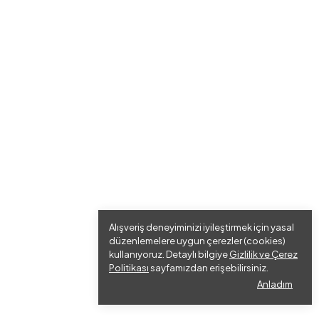
Alışveriş deneyiminizi iyileştirmek için yasal
düzenlemelere uygun çerezler (cookies)
kullanıyoruz. Detaylı bilgiye
Gizlilik ve Çerez
Politikası
sayfamızdan erişebilirsiniz.
Anladım