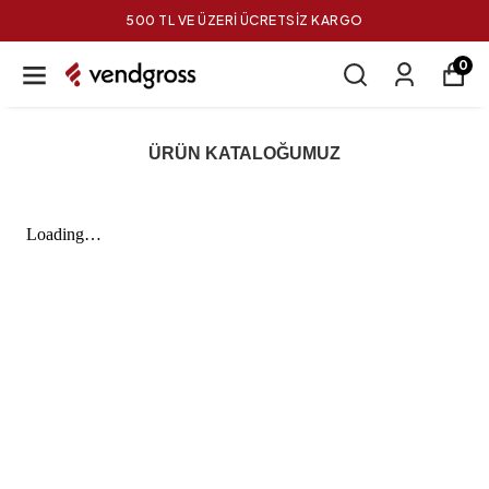
500 TL VE ÜZERİ ÜCRETSİZ KARGO
0
ÜRÜN KATALOĞUMUZ