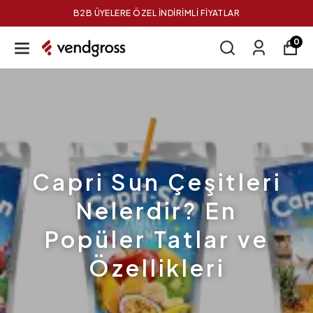
B2B ÜYELERE ÖZEL İNDİRİMLİ FİYATLAR
0
Capri Sun Çeşitleri
Nelerdir? En
Popüler Tatlar ve
Özellikleri