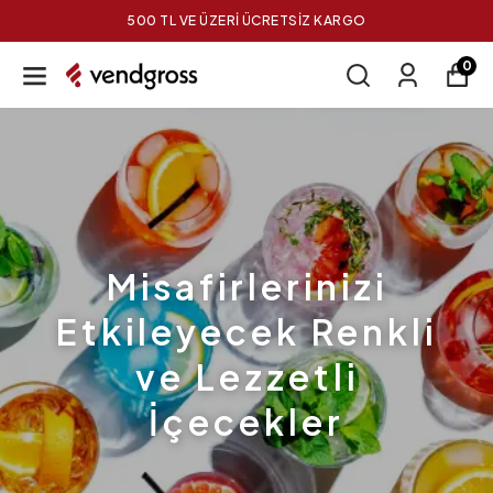
500 TL VE ÜZERİ ÜCRETSİZ KARGO
0
Misafirlerinizi
Etkileyecek Renkli
ve Lezzetli
İçecekler