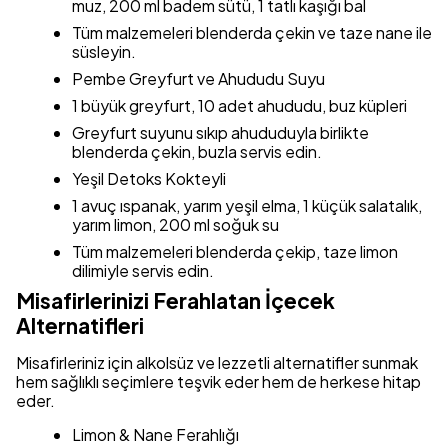
muz, 200 ml badem sütü, 1 tatlı kaşığı bal
Tüm malzemeleri blenderda çekin ve taze nane ile
süsleyin.
Pembe Greyfurt ve Ahududu Suyu
1 büyük greyfurt, 10 adet ahududu, buz küpleri
Greyfurt suyunu sıkıp ahududuyla birlikte
blenderda çekin, buzla servis edin.
Yeşil Detoks Kokteyli
1 avuç ıspanak, yarım yeşil elma, 1 küçük salatalık,
yarım limon, 200 ml soğuk su
Tüm malzemeleri blenderda çekip, taze limon
dilimiyle servis edin.
Misafirlerinizi Ferahlatan İçecek
Alternatifleri
Misafirleriniz için alkolsüz ve lezzetli alternatifler sunmak
hem sağlıklı seçimlere teşvik eder hem de herkese hitap
eder.
Limon & Nane Ferahlığı