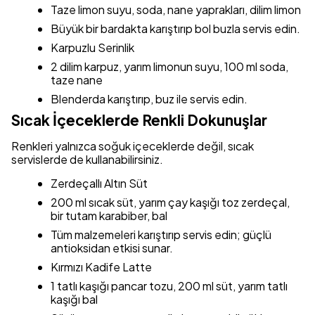
Taze limon suyu, soda, nane yaprakları, dilim limon
Büyük bir bardakta karıştırıp bol buzla servis edin.
Karpuzlu Serinlik
2 dilim karpuz, yarım limonun suyu, 100 ml soda,
taze nane
Blenderda karıştırıp, buz ile servis edin.
Sıcak İçeceklerde Renkli Dokunuşlar
Renkleri yalnızca soğuk içeceklerde değil, sıcak
servislerde de kullanabilirsiniz.
Zerdeçallı Altın Süt
200 ml sıcak süt, yarım çay kaşığı toz zerdeçal,
bir tutam karabiber, bal
Tüm malzemeleri karıştırıp servis edin; güçlü
antioksidan etkisi sunar.
Kırmızı Kadife Latte
1 tatlı kaşığı pancar tozu, 200 ml süt, yarım tatlı
kaşığı bal