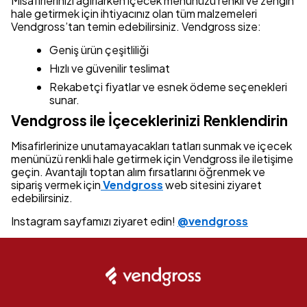
Misafirlerinizi ağırlarken içecek menünüzü renkli ve zengin
hale getirmek için ihtiyacınız olan tüm malzemeleri
Vendgross’tan temin edebilirsiniz. Vendgross size:
Geniş ürün çeşitliliği
Hızlı ve güvenilir teslimat
Rekabetçi fiyatlar ve esnek ödeme seçenekleri
sunar.
Vendgross ile İçeceklerinizi Renklendirin
Misafirlerinize unutamayacakları tatları sunmak ve içecek
menünüzü renkli hale getirmek için Vendgross ile iletişime
geçin. Avantajlı toptan alım fırsatlarını öğrenmek ve
sipariş vermek için
Vendgross
web sitesini ziyaret
edebilirsiniz.
Instagram sayfamızı ziyaret edin!
@vendgross