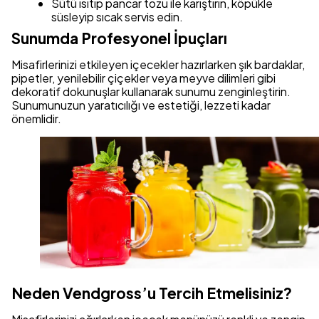
Sütü ısıtıp pancar tozu ile karıştırın, köpükle
süsleyip sıcak servis edin.
Sunumda Profesyonel İpuçları
Misafirlerinizi etkileyen içecekler hazırlarken şık bardaklar,
pipetler, yenilebilir çiçekler veya meyve dilimleri gibi
dekoratif dokunuşlar kullanarak sunumu zenginleştirin.
Sunumunuzun yaratıcılığı ve estetiği, lezzeti kadar
önemlidir.
Neden Vendgross’u Tercih Etmelisiniz?