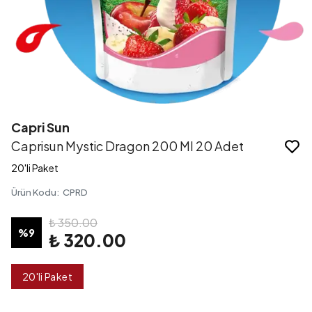
Capri Sun​
Caprisun Mystic Dragon 200 Ml 20 Adet
20'li Paket
Ürün Kodu
:
CPRD
₺ 350.00
%
9
₺ 320.00
20'li Paket