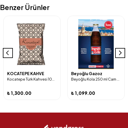
Benzer Ürünler
KOCATEPE KAHVE
Beyoğlu Gazoz
Kocatepe Türk Kahvesi 100 gr x 24 Adet
Beyoğlu Kola 250 ml Cam Şişe 24'lü
₺ 1,300.00
₺ 1,099.00