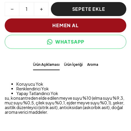
SEPETE EKLE
HEMEN AL
WHATSAPP
Ürün Açıklaması
Ürün İçeriği
Aroma
Koruyucu Yok
Renklendirici Yok
Yapay Tatlandırıcı Yok
su, konsantreden elde edilen meyve suyu %10 (elma suyu %9,3,
muz suyu %0,5, çilek suyu %0,1, ejder meyve suyu %0,1), şeker,
asitlik düzenleyici (sitrik asit), antioksidan (askorbik asit), doğal
aroma verici maddeler.