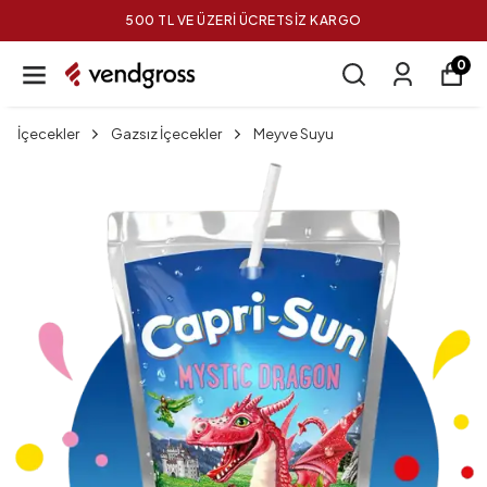
500 TL VE ÜZERİ ÜCRETSİZ KARGO
0
İçecekler
Gazsız İçecekler
Meyve Suyu