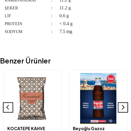
KARBONHİDRAT
:
11.2 g
ŞEKER
:
0.6 g
LİF
:
< 0.4 g
PROTEİN
:
7.5 mg
SODYUM
Benzer Ürünler
KOCATEPE KAHVE
Beyoğlu Gazoz