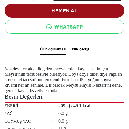
HEMEN AL
WHATSAPP
Ürün Açıklaması
Ürün İçeriği
Yaz deyince akla ilk gelen meyvelerden kayısı, senin için
Meysu’nun tecrübesiyle birleşiyor. Doya doya tüket diye yapılan
kayısı nektarı sofranı renklendiriyor. İstediğin yoğun kayısı
kıvamı her an seninle. Bir bardak Meysu Kayısı Nektarı’nı dene,
gerçek kayısı lezzetiyle canlan.
Besin Değerleri
:
209 kj / 49.1 kcal
ENERJİ
:
0.0 g
YAĞ
:
0.0 g
DOYMUŞ YAĞ
:
11.2 g