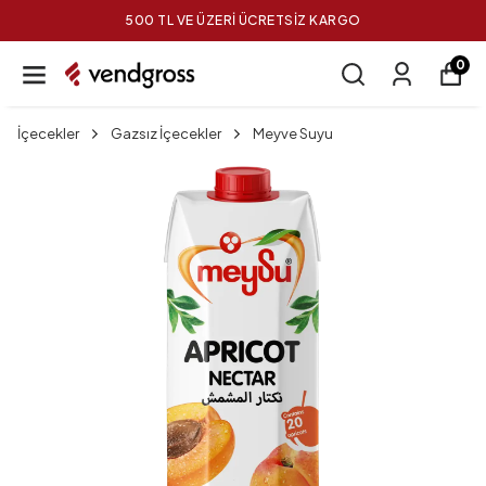
500 TL VE ÜZERİ ÜCRETSİZ KARGO
0
İçecekler
Gazsız İçecekler
Meyve Suyu