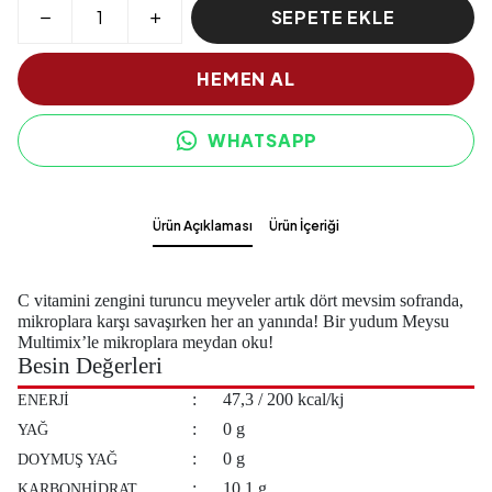
SEPETE EKLE
HEMEN AL
WHATSAPP
Ürün Açıklaması
Ürün İçeriği
C vitamini zengini turuncu meyveler artık dört mevsim sofranda,
mikroplara karşı savaşırken her an yanında! Bir yudum Meysu
Multimix’le mikroplara meydan oku!
Besin Değerleri
:
47,3 / 200 kcal/kj
ENERJİ
:
0 g
YAĞ
:
0 g
DOYMUŞ YAĞ
:
10,1 g
KARBONHİDRAT