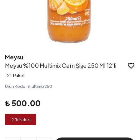
Meysu
Meysu %100 Multimix Cam Şişe 250 Ml 12'li
12'li Paket
Ürün Kodu
:
multimix250
₺ 500.00
12'li Paket