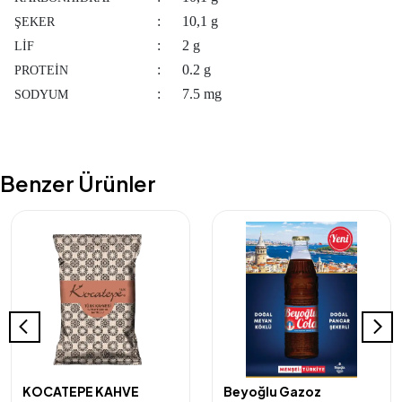
:
10,1 g
ŞEKER
:
2 g
LİF
:
0.2 g
PROTEİN
:
7.5 mg
SODYUM
Benzer Ürünler
KOCATEPE KAHVE
Beyoğlu Gazoz