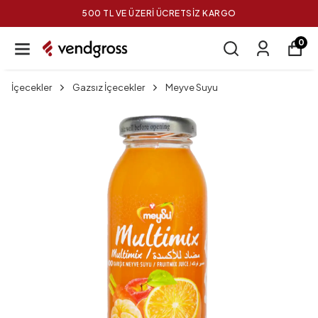
500 TL VE ÜZERİ ÜCRETSİZ KARGO
0
İçecekler
Gazsız İçecekler
Meyve Suyu