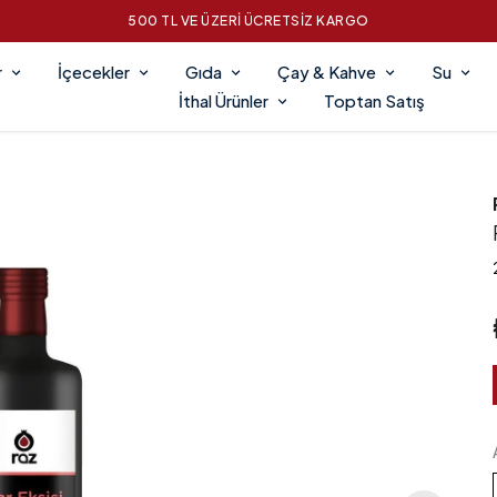
500 TL VE ÜZERİ ÜCRETSİZ KARGO
r
İçecekler
Gıda
Çay & Kahve
Su
İthal Ürünler
Toptan Satış