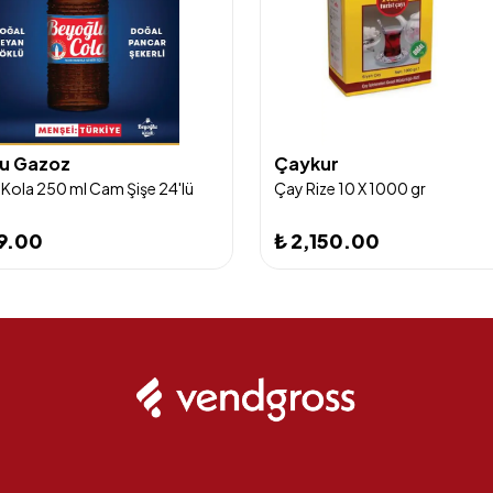
u Gazoz
Çaykur
Kola 250 ml Cam Şişe 24'lü
Çay Rize 10 X 1000 gr
99.00
₺ 2,150.00