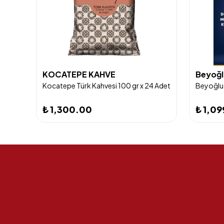
i
KOCATEPE KAHVE
Beyoğl
Kurukahveci Mehmet Efendi Türk Kahvesi 100 gr (1 Koli) (25X100GR)
Kocatepe Türk Kahvesi 100 gr x 24 Adet
Beyoğlu 
₺ 1,300.00
₺ 1,0