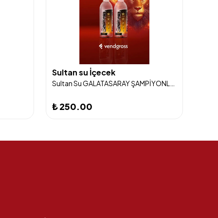
Sultan su İçecek
Mey
Sultan Su GALATASARAY ŞAMPİYONLUK SUYU 5 YILDIZ TEMALI 400 ML X 12 ADET
₺ 250.00
₺ 5