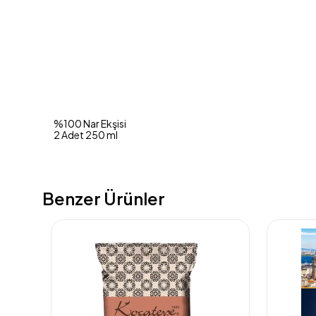
%100 Nar Ekşisi
2 Adet 250 ml
Benzer Ürünler
kendi