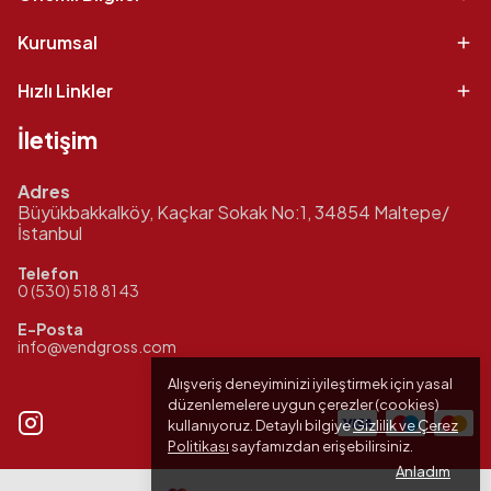
Kurumsal
Hızlı Linkler
İletişim
Adres
Büyükbakkalköy, Kaçkar Sokak No:1, 34854 Maltepe/
İstanbul
Telefon
0 (530) 518 81 43
E-Posta
info@vendgross.com
Alışveriş deneyiminizi iyileştirmek için yasal
düzenlemelere uygun çerezler (cookies)
kullanıyoruz. Detaylı bilgiye
Gizlilik ve Çerez
Politikası
sayfamızdan erişebilirsiniz.
Anladım