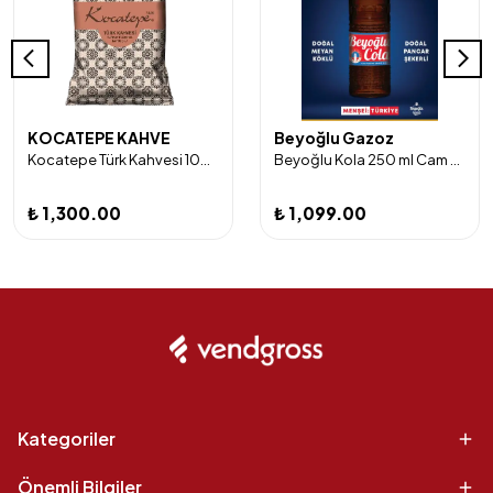
KOCATEPE KAHVE
Beyoğlu Gazoz
Kocatepe Türk Kahvesi 100 gr x 24 Adet
Beyoğlu Kola 250 ml Cam Şişe 24'lü
₺ 1,300.00
₺ 1,099.00
Kategoriler
Önemli Bilgiler