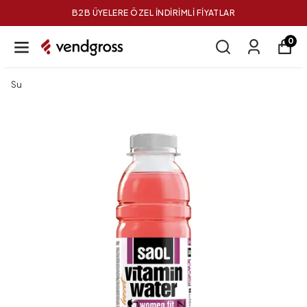
B2B ÜYELERE ÖZEL İNDİRİMLİ FİYATLAR
0
Su