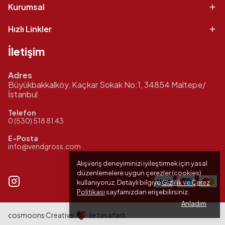
Kurumsal
Hızlı Linkler
İletişim
Adres
Büyükbakkalköy, Kaçkar Sokak No:1, 34854 Maltepe/
İstanbul
Telefon
0 (530) 518 81 43
E-Posta
info@vendgross.com
Alışveriş deneyiminizi iyileştirmek için yasal
düzenlemelere uygun çerezler (cookies)
kullanıyoruz. Detaylı bilgiye
Gizlilik ve Çerez
Politikası
sayfamızdan erişebilirsiniz.
Anladım
cosmoons Creative
ile tasarladı.