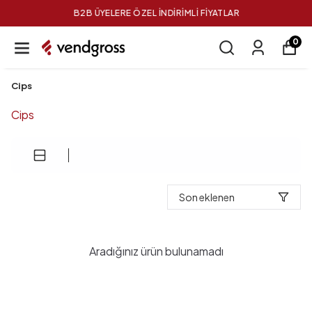
B2B ÜYELERE ÖZEL İNDİRİMLİ FİYATLAR
0
Cips
Cips
Son eklenen
Aradığınız ürün bulunamadı