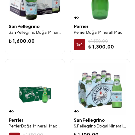
San Pellegrino
Perrier
San Pellegrino Doğal Minarelli Maden Suyu 750 Ml 12 'li
Perrier Doğal Mineralli Maden Suyu 200 ml Cam Şişe 24’lü Paket
₺ 1,600.00
₺ 1,350.00
%
4
₺ 1,300.00
Perrier
San Pellegrino
Perrier Doğal Mineralli Maden Suyu 330 ml Cam Şişe 24’lü Paket
S.Pellegrino Doğal Mineralli Su 250 Ml 24'Lü Paket
₺ 1,100.00
₺ 1,550.00