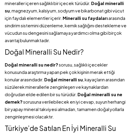
mineraller içeren sağlıklı bir içecek türüdür.
Doğal mineralli
su
, magnezyum, kalsiyum, sodyum ve bikarbonat gibi vücut
için faydalı elementler içerir.
Mineralli su faydaları
arasında
sindirim sistemini düzenleme, kemik sağlığını destekleme ve
vücudun su dengesini sağlamaya yardımcı olma gibi birçok
avantaj bulunmaktadır.
Doğal Mineralli Su Nedir?
Doğal mineralli su nedir?
sorusu, sağlıklı içecekler
konusunda araştırma yapan pek çok kişinin merak ettiği
konular arasındadır.
Doğal mineralli su
, kayaçların arasından
süzülerek minerallerle zenginleşen ve kaynaklardan
doğrudan elde edilen bir su türüdür.
Doğal mineralli su ne
demek?
sorusuna verilebilecek en iyi cevap, suyun herhangi
bir yapay mineral takviyesi almadan, tamamen doğal yollarla
zenginleşmesi olacaktır.
Türkiye’de Satılan En İyi Mineralli Su