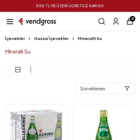
500 TL VE ÜZERİ ÜCRETSİZ KARGO
0
İçecekler
Gazsız İçecekler
Mineralli Su
Mineralli Su
Son eklenen